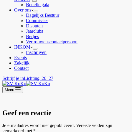
Benefietgala
Over ons
Dagelijks Bestuur
Commissies
Disputen
Jaarclubs
Bertjes
Vertrouwenscontactpersoon
INKOM
Inschrijven
Events
Zakelijk
Contact
Schrijf je in
Lichting '26-'27
Menu
Geef een reactie
Je e-mailadres wordt niet gepubliceerd.
Vereiste velden zijn
gemarkeerd met
*