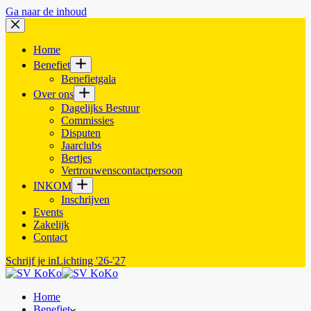
Ga naar de inhoud
Home
Benefiet
Benefietgala
Over ons
Dagelijks Bestuur
Commissies
Disputen
Jaarclubs
Bertjes
Vertrouwenscontactpersoon
INKOM
Inschrijven
Events
Zakelijk
Contact
Schrijf je in
Lichting '26-'27
Home
Benefiet